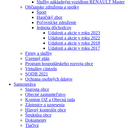
Služby nákladným vozidlom RENAULT Master
Občianske združenia a spolky
Šport
Hasičský zbor
Poľovnícke združenie
Jednota dôchodcov
Udalosti a akcie v roku 2023
Udalosti a akcie v roku 2022
Udalosti a akcie v roku 2018
Udalosti a akcie v roku 2017
Firmy a služby
Územný plán
Program hospodárskeho rozvoja obce
Virtuálny cintorín
SODB 2021
Ochrana osobných údajov
Samospráva
Starosta obce
Obecné zastupiteľstvo
Komisie OZ a Obecná rada
Zápisnice a uznesenia
Hlavný kontrolór obce
Štruktúra obce
Dokumenty
Tlačivá