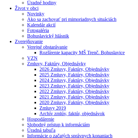
Úradné hodiny
Život v obci
Novinky
Ako sa zachovať pri mimoriadnych situáciách
Kalendár akcií
Fotogaléria
Bohuslavický hlásnik
Zverejňovanie
Verejné obstarávanie
Rozšírenie kapacity MŠ Trenč. Bohuslavice
VZN
Zmluvy, Faktúry, Objednávky
2026 Zmluvy, Faktúry, Objednávky
2025 Zmluvy, Faktúry, Objednávky
2024 Zmluvy, Faktúry, Objednávky
2023 Zmluvy, Faktúry, Objednávky
2022 Zmluvy, Faktúry, Objednávky
2021 Zmluvy, Faktúry, Objednávky
2020 Zmluvy, Faktúry, Objednávky
Zmluvy 2019
Archív zmlúv, faktúr, objednávok
Hospodárenie
Slobodný prístup k informáciám
Úradná tabuľa
Informácie o začatých správnych konaniach