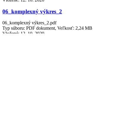
06_komplexný výkres_2
06_komplexný výkres_2.pdf
Typ súboru: PDF dokument, Veľkosť: 2,24 MB
Vložené:
12. 10. 2020
07_výkres regulatívov_2
07_výkres regulatívov_2.pdf
Typ súboru: PDF dokument, Veľkosť: 1,56 MB
Vložené:
12. 10. 2020
Záväzná textová časť_2
Záväzná textová časť_2.pdf
Typ súboru: PDF dokument, Veľkosť: 168,61 kB
Vložené:
12. 10. 2020
Rok 2019 > Záväzná časť ÚPN-Z B4
„Kamienka“ v k.ú. Trenčianske
Bohuslavice