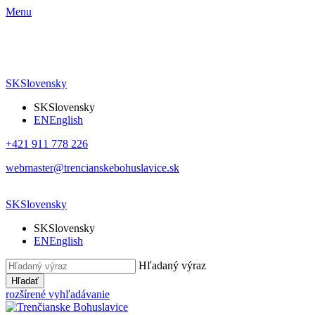
Menu
SK
Slovensky
SK
Slovensky
EN
English
+421 911 778 226
webmaster@trencianskebohuslavice.sk
SK
Slovensky
SK
Slovensky
EN
English
Hľadaný výraz
Hľadať
rozšírené vyhľadávanie