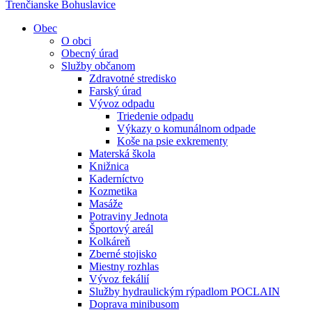
Trenčianske Bohuslavice
Obec
O obci
Obecný úrad
Služby občanom
Zdravotné stredisko
Farský úrad
Vývoz odpadu
Triedenie odpadu
Výkazy o komunálnom odpade
Koše na psie exkrementy
Materská škola
Knižnica
Kaderníctvo
Kozmetika
Masáže
Potraviny Jednota
Športový areál
Kolkáreň
Zberné stojisko
Miestny rozhlas
Vývoz fekálií
Služby hydraulickým rýpadlom POCLAIN
Doprava minibusom