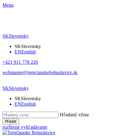
Menu
SK
Slovensky
SK
Slovensky
EN
English
+421 911 778 226
webmaster@trencianskebohuslavice.sk
SK
Slovensky
SK
Slovensky
EN
English
Hľadaný výraz
Hľadať
rozšírené vyhľadávanie