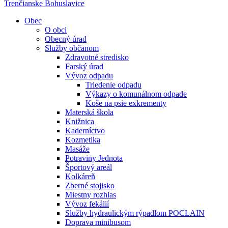
Trenčianske Bohuslavice
Obec
O obci
Obecný úrad
Služby občanom
Zdravotné stredisko
Farský úrad
Vývoz odpadu
Triedenie odpadu
Výkazy o komunálnom odpade
Koše na psie exkrementy
Materská škola
Knižnica
Kaderníctvo
Kozmetika
Masáže
Potraviny Jednota
Športový areál
Kolkáreň
Zberné stojisko
Miestny rozhlas
Vývoz fekálií
Služby hydraulickým rýpadlom POCLAIN
Doprava minibusom