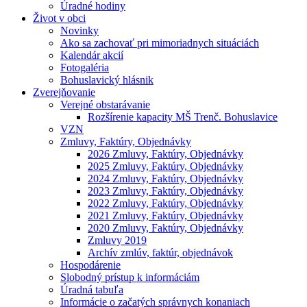
Úradné hodiny
Život v obci
Novinky
Ako sa zachovať pri mimoriadnych situáciách
Kalendár akcií
Fotogaléria
Bohuslavický hlásnik
Zverejňovanie
Verejné obstarávanie
Rozšírenie kapacity MŠ Trenč. Bohuslavice
VZN
Zmluvy, Faktúry, Objednávky
2026 Zmluvy, Faktúry, Objednávky
2025 Zmluvy, Faktúry, Objednávky
2024 Zmluvy, Faktúry, Objednávky
2023 Zmluvy, Faktúry, Objednávky
2022 Zmluvy, Faktúry, Objednávky
2021 Zmluvy, Faktúry, Objednávky
2020 Zmluvy, Faktúry, Objednávky
Zmluvy 2019
Archív zmlúv, faktúr, objednávok
Hospodárenie
Slobodný prístup k informáciám
Úradná tabuľa
Informácie o začatých správnych konaniach