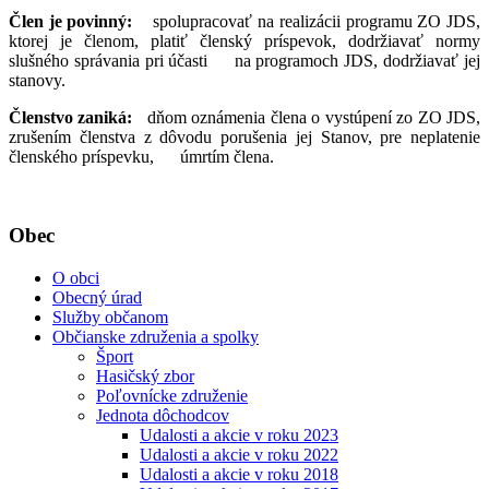
Člen je povinný:
spolupracovať na realizácii programu ZO JDS,
ktorej je členom, platiť členský príspevok, dodržiavať normy
slušného správania pri účasti na programoch JDS, dodržiavať jej
stanovy.
Členstvo zaniká:
dňom oznámenia člena o vystúpení zo ZO JDS,
zrušením členstva z dôvodu porušenia jej Stanov, pre neplatenie
členského príspevku, úmrtím člena.
Obec
O obci
Obecný úrad
Služby občanom
Občianske združenia a spolky
Šport
Hasičský zbor
Poľovnícke združenie
Jednota dôchodcov
Udalosti a akcie v roku 2023
Udalosti a akcie v roku 2022
Udalosti a akcie v roku 2018