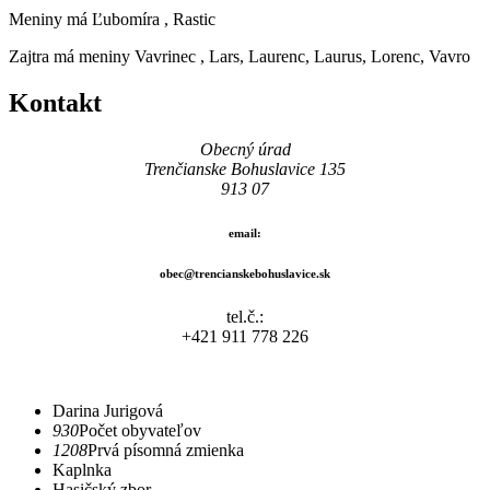
Meniny má
Ľubomíra
, Rastic
Zajtra má meniny
Vavrinec
, Lars, Laurenc, Laurus, Lorenc, Vavro
Kontakt
Obecný úrad
Trenčianske Bohuslavice 135
913 07
email:
obec@trencianskebohuslavice.sk
tel.č.:
+421 911 778 226
Darina Jurigová
930
Počet obyvateľov
1208
Prvá písomná zmienka
Kaplnka
Hasičský zbor