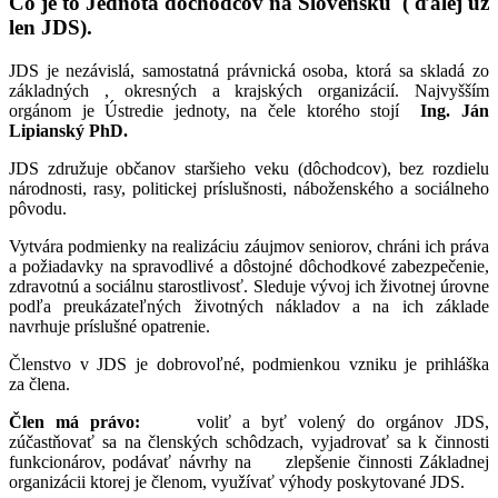
Čo je to Jednota dôchodcov na Slovensku ( ďalej už
len JDS).
JDS je nezávislá, samostatná právnická osoba, ktorá sa skladá zo
základných , okresných a krajských organizácií. Najvyšším
orgánom je Ústredie jednoty, na čele ktorého stojí
Ing. Ján
Lipianský PhD.
JDS združuje občanov staršieho veku (dôchodcov), bez rozdielu
národnosti, rasy, politickej príslušnosti, náboženského a sociálneho
pôvodu.
Vytvára podmienky na realizáciu záujmov seniorov, chráni ich práva
a požiadavky na spravodlivé a dôstojné dôchodkové zabezpečenie,
zdravotnú a sociálnu starostlivosť. Sleduje vývoj ich životnej úrovne
podľa preukázateľných životných nákladov a na ich základe
navrhuje príslušné opatrenie.
Členstvo v JDS je dobrovoľné, podmienkou vzniku je prihláška
za člena.
Člen má právo:
voliť a byť volený do orgánov JDS,
zúčastňovať sa na členských schôdzach, vyjadrovať sa k činnosti
funkcionárov, podávať návrhy na zlepšenie činnosti Základnej
organizácii ktorej je členom, využívať výhody poskytované JDS.