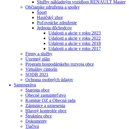
Služby nákladným vozidlom RENAULT Master
Občianske združenia a spolky
Šport
Hasičský zbor
Poľovnícke združenie
Jednota dôchodcov
Udalosti a akcie v roku 2023
Udalosti a akcie v roku 2022
Udalosti a akcie v roku 2018
Udalosti a akcie v roku 2017
Firmy a služby
Územný plán
Program hospodárskeho rozvoja obce
Virtuálny cintorín
SODB 2021
Ochrana osobných údajov
Samospráva
Starosta obce
Obecné zastupiteľstvo
Komisie OZ a Obecná rada
Zápisnice a uznesenia
Hlavný kontrolór obce
Štruktúra obce
Dokumenty
Tlačivá