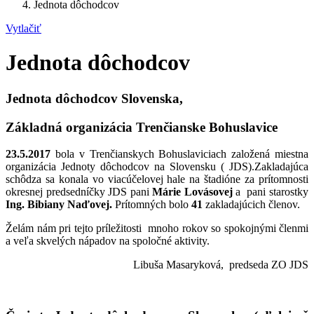
Jednota dôchodcov
Vytlačiť
Jednota dôchodcov
Jednota dôchodcov Slovenska,
Základná organizácia Trenčianske Bohuslavice
23.5.2017
bola v Trenčianskych Bohuslaviciach založená miestna
organizácia Jednoty dôchodcov na Slovensku ( JDS).Zakladajúca
schôdza sa konala vo viacúčelovej hale na štadióne za prítomnosti
okresnej predsedníčky JDS pani
Márie Lovásovej
a
pani starostky
Ing. Bibiany Naďovej.
Prítomných bolo
41
zakladajúcich členov.
Želám nám pri tejto príležitosti mnoho rokov so spokojnými členmi
a veľa skvelých nápadov na spoločné aktivity.
Libuša Masaryková, predseda ZO JDS