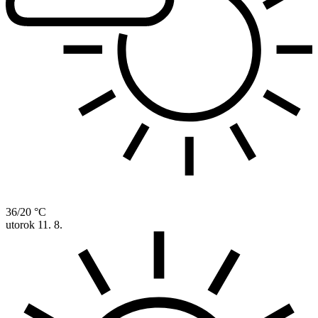
36/20 °C
utorok
11. 8.