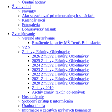
Úradné hodiny
Život v obci
Novinky
Ako sa zachovať pri mimoriadnych situáciách
Kalendár akcií
Fotogaléria
Bohuslavický hlásnik
Zverejňovanie
Verejné obstarávanie
Rozšírenie kapacity MŠ Trenč. Bohuslavice
VZN
Zmluvy, Faktúry, Objednávky
2026 Zmluvy, Faktúry, Objednávky
2025 Zmluvy, Faktúry, Objednávky
2024 Zmluvy, Faktúry, Objednávky
2023 Zmluvy, Faktúry, Objednávky
2022 Zmluvy, Faktúry, Objednávky
2021 Zmluvy, Faktúry, Objednávky
2020 Zmluvy, Faktúry, Objednávky
Zmluvy 2019
Archív zmlúv, faktúr, objednávok
Hospodárenie
Slobodný prístup k informáciám
Úradná tabuľa
Informácie o začatých správnych konaniach