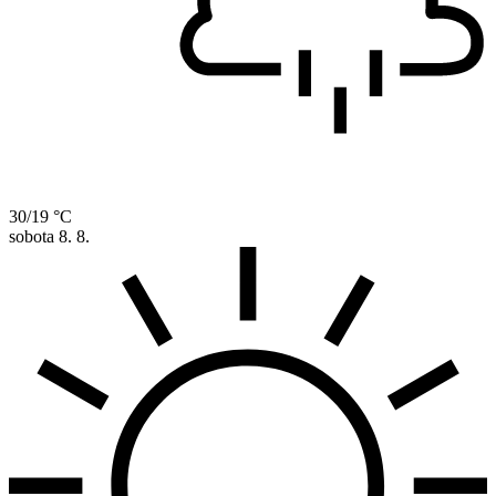
30/19 °C
sobota
8. 8.