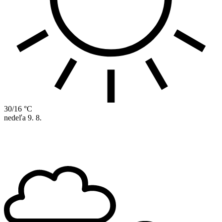
30/16 °C
nedeľa
9. 8.