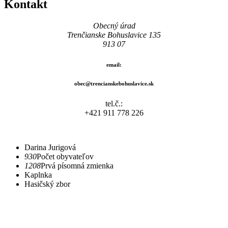
Kontakt
Obecný úrad
Trenčianske Bohuslavice 135
913 07
email:
obec@trencianskebohuslavice.sk
tel.č.:
+421 911 778 226
Darina Jurigová
930
Počet obyvateľov
1208
Prvá písomná zmienka
Kaplnka
Hasičský zbor