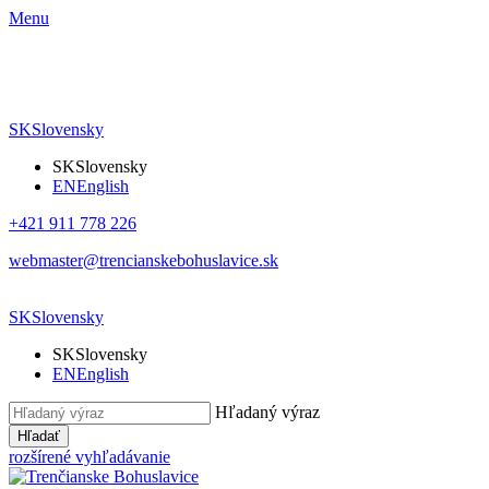
Menu
SK
Slovensky
SK
Slovensky
EN
English
+421 911 778 226
webmaster@trencianskebohuslavice.sk
SK
Slovensky
SK
Slovensky
EN
English
Hľadaný výraz
Hľadať
rozšírené vyhľadávanie