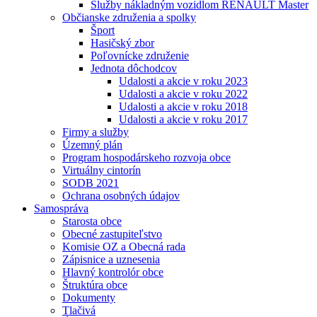
Služby nákladným vozidlom RENAULT Master
Občianske združenia a spolky
Šport
Hasičský zbor
Poľovnícke združenie
Jednota dôchodcov
Udalosti a akcie v roku 2023
Udalosti a akcie v roku 2022
Udalosti a akcie v roku 2018
Udalosti a akcie v roku 2017
Firmy a služby
Územný plán
Program hospodárskeho rozvoja obce
Virtuálny cintorín
SODB 2021
Ochrana osobných údajov
Samospráva
Starosta obce
Obecné zastupiteľstvo
Komisie OZ a Obecná rada
Zápisnice a uznesenia
Hlavný kontrolór obce
Štruktúra obce
Dokumenty
Tlačivá