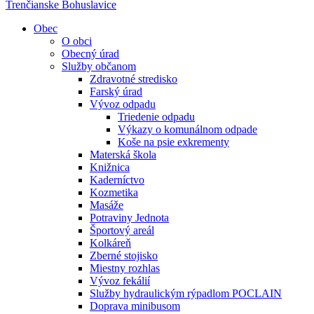
Trenčianske Bohuslavice
Obec
O obci
Obecný úrad
Služby občanom
Zdravotné stredisko
Farský úrad
Vývoz odpadu
Triedenie odpadu
Výkazy o komunálnom odpade
Koše na psie exkrementy
Materská škola
Knižnica
Kaderníctvo
Kozmetika
Masáže
Potraviny Jednota
Športový areál
Kolkáreň
Zberné stojisko
Miestny rozhlas
Vývoz fekálií
Služby hydraulickým rýpadlom POCLAIN
Doprava minibusom