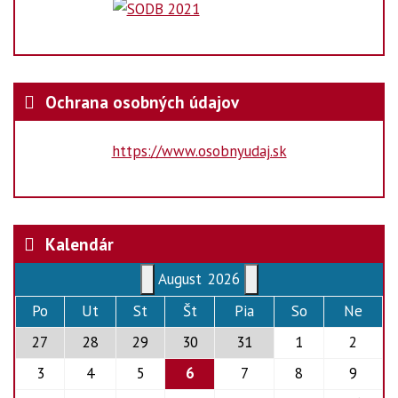
Ochrana osobných údajov
https://www.osobnyudaj.sk
Kalendár
August
2026
Po
Ut
St
Št
Pia
So
Ne
27
28
29
30
31
1
2
3
4
5
6
7
8
9