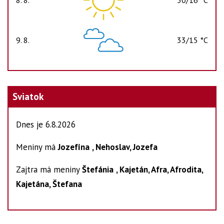
8. 8.
30/16 °C
sobota
9. 8.
33/15 °C
nedeľa
Sviatok
Dnes je 6.8.2026
Meniny má
Jozefína
, Nehoslav, Jozefa
Zajtra má meniny
Štefánia
, Kajetán, Afra, Afrodita,
Kajetána, Štefana