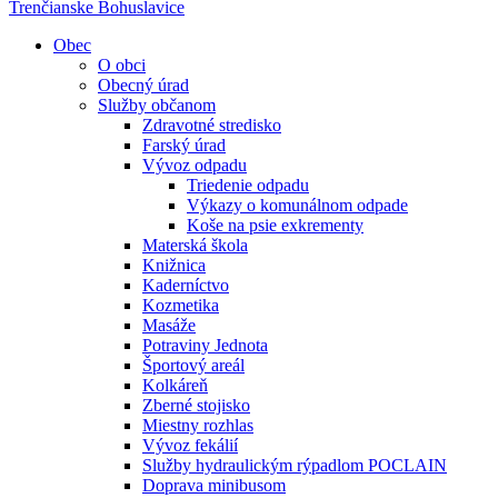
Trenčianske Bohuslavice
Obec
O obci
Obecný úrad
Služby občanom
Zdravotné stredisko
Farský úrad
Vývoz odpadu
Triedenie odpadu
Výkazy o komunálnom odpade
Koše na psie exkrementy
Materská škola
Knižnica
Kaderníctvo
Kozmetika
Masáže
Potraviny Jednota
Športový areál
Kolkáreň
Zberné stojisko
Miestny rozhlas
Vývoz fekálií
Služby hydraulickým rýpadlom POCLAIN
Doprava minibusom