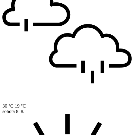
30 °C
19 °C
sobota
8. 8.