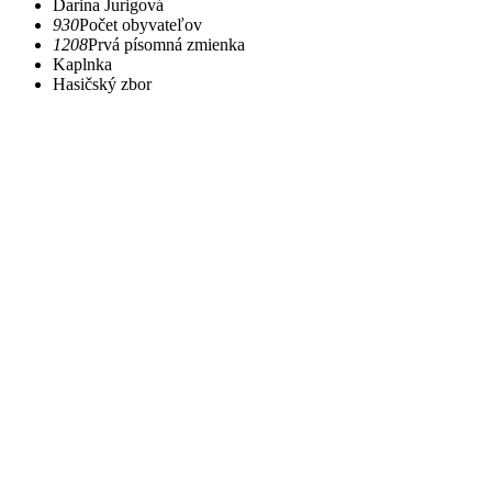
Darina Jurigová
930
Počet obyvateľov
1208
Prvá písomná zmienka
Kaplnka
Hasičský zbor