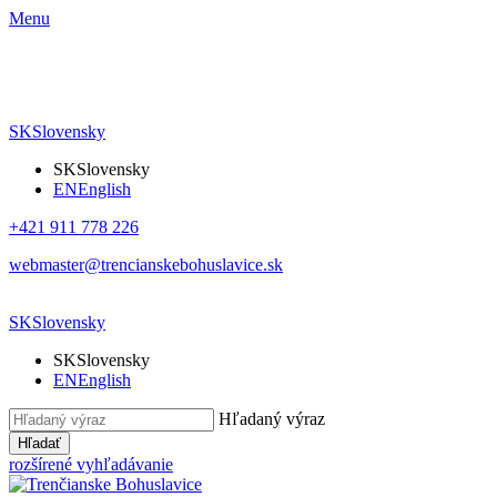
Menu
SK
Slovensky
SK
Slovensky
EN
English
+421 911 778 226
webmaster@trencianskebohuslavice.sk
SK
Slovensky
SK
Slovensky
EN
English
Hľadaný výraz
Hľadať
rozšírené vyhľadávanie