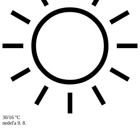
30/16 °C
nedeľa
9. 8.