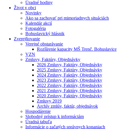
Úradné hodiny
Život v obci
Novinky
Ako sa zachovať pri mimoriadnych situáciách
Kalendár akcií
Fotogaléria
Bohuslavický hlásnik
Zverejňovanie
Verejné obstarávanie
Rozšírenie kapacity MŠ Trenč. Bohuslavice
VZN
Zmluvy, Faktúry, Objednávky
2026 Zmluvy, Faktúry, Objednávky
2025 Zmluvy, Faktúry, Objednávky
2024 Zmluvy, Faktúry, Objednávky
2023 Zmluvy, Faktúry, Objednávky
2022 Zmluvy, Faktúry, Objednávky
2021 Zmluvy, Faktúry, Objednávky
2020 Zmluvy, Faktúry, Objednávky
Zmluvy 2019
Archív zmlúv, faktúr, objednávok
Hospodárenie
Slobodný prístup k informáciám
Úradná tabuľa
Informácie o začatých správnych konaniach