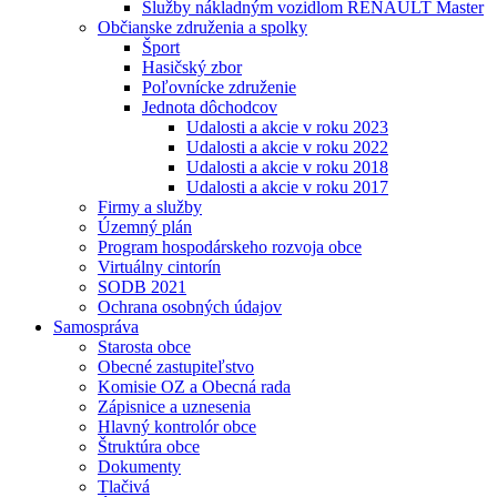
Služby nákladným vozidlom RENAULT Master
Občianske združenia a spolky
Šport
Hasičský zbor
Poľovnícke združenie
Jednota dôchodcov
Udalosti a akcie v roku 2023
Udalosti a akcie v roku 2022
Udalosti a akcie v roku 2018
Udalosti a akcie v roku 2017
Firmy a služby
Územný plán
Program hospodárskeho rozvoja obce
Virtuálny cintorín
SODB 2021
Ochrana osobných údajov
Samospráva
Starosta obce
Obecné zastupiteľstvo
Komisie OZ a Obecná rada
Zápisnice a uznesenia
Hlavný kontrolór obce
Štruktúra obce
Dokumenty
Tlačivá