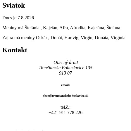
Sviatok
Dnes je 7.8.2026
Meniny má
Štefánia
, Kajetán, Afra, Afrodita, Kajetána, Štefana
Zajtra má meniny
Oskár
, Donát, Hartvig, Virgín, Donáta, Virgínia
Kontakt
Obecný úrad
Trenčianske Bohuslavice 135
913 07
email:
obec@trencianskebohuslavice.sk
tel.č.:
+421 911 778 226