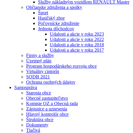
Služby nákladným vozidlom RENAULT Master
Občianske združenia a spolky
Šport
Hasičský zbor
Poľovnícke združenie
Jednota dôchodcov
Udalosti a akcie v roku 2023
Udalosti a akcie v roku 2022
Udalosti a akcie v roku 2018
Udalosti a akcie v roku 2017
Firmy a služby
Územný plán
Program hospodárskeho rozvoja obce
Virtuálny cintorín
SODB 2021
Ochrana osobných údajov
Samospráva
Starosta obce
Obecné zastupiteľstvo
Komisie OZ a Obecná rada
Zápisnice a uznesenia
Hlavný kontrolór obce
Štruktúra obce
Dokumenty
Tlačivá