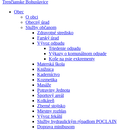
Trenčianske Bohuslavice
Obec
O obci
Obecný úrad
Služby občanom
Zdravotné stredisko
Farský úrad
Vývoz odpadu
Triedenie odpadu
Výkazy o komunálnom odpade
Koše na psie exkrementy
Materská škola
Knižnica
Kaderníctvo
Kozmetika
Masáže
Potraviny Jednota
Športový areál
Kolkáreň
Zberné stojisko
Miestny rozhlas
Vývoz fekálií
Služby hydraulickým rýpadlom POCLAIN
Doprava minibusom