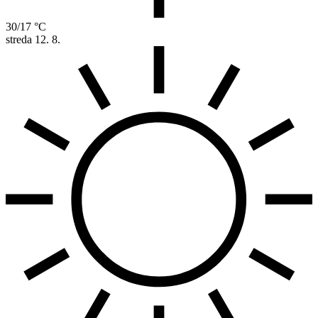
30/17 °C
streda
12. 8.