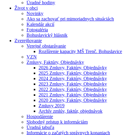
Úradné hodiny
Život v obci
Novinky
Ako sa zachovať pri mimoriadnych situáciách
Kalendár akcií
Fotogaléria
Bohuslavický hlásnik
Zverejňovanie
Verejné obstarávanie
Rozšírenie kapacity MŠ Trenč. Bohuslavice
VZN
Zmluvy, Faktúry, Objednávky
2026 Zmluvy, Faktúry, Objednávky
2025 Zmluvy, Faktúry, Objednávky
2024 Zmluvy, Faktúry, Objednávky
2023 Zmluvy, Faktúry, Objednávky
2022 Zmluvy, Faktúry, Objednávky
2021 Zmluvy, Faktúry, Objednávky
2020 Zmluvy, Faktúry, Objednávky
Zmluvy 2019
Archív zmlúv, faktúr, objednávok
Hospodárenie
Slobodný prístup k informáciám
Úradná tabuľa
Informácie o začatých správnych konaniach