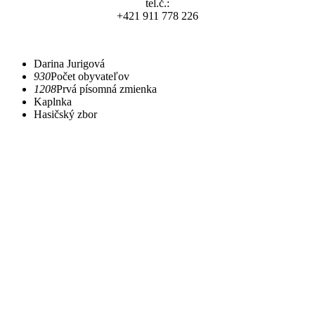
tel.č.:
+421 911 778 226
Darina Jurigová
930
Počet obyvateľov
1208
Prvá písomná zmienka
Kaplnka
Hasičský zbor