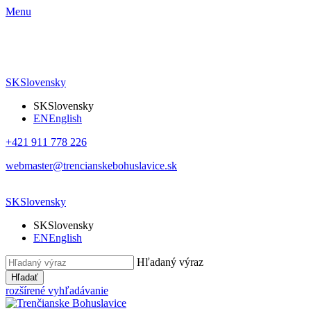
Menu
SK
Slovensky
SK
Slovensky
EN
English
+421 911 778 226
webmaster@trencianskebohuslavice.sk
SK
Slovensky
SK
Slovensky
EN
English
Hľadaný výraz
Hľadať
rozšírené vyhľadávanie