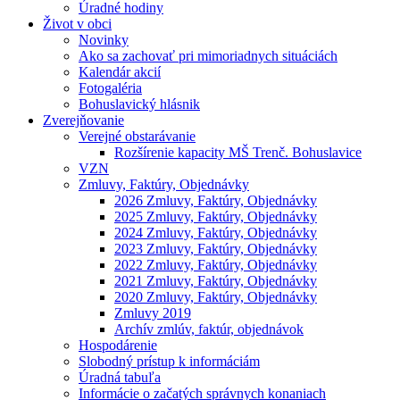
Úradné hodiny
Život v obci
Novinky
Ako sa zachovať pri mimoriadnych situáciách
Kalendár akcií
Fotogaléria
Bohuslavický hlásnik
Zverejňovanie
Verejné obstarávanie
Rozšírenie kapacity MŠ Trenč. Bohuslavice
VZN
Zmluvy, Faktúry, Objednávky
2026 Zmluvy, Faktúry, Objednávky
2025 Zmluvy, Faktúry, Objednávky
2024 Zmluvy, Faktúry, Objednávky
2023 Zmluvy, Faktúry, Objednávky
2022 Zmluvy, Faktúry, Objednávky
2021 Zmluvy, Faktúry, Objednávky
2020 Zmluvy, Faktúry, Objednávky
Zmluvy 2019
Archív zmlúv, faktúr, objednávok
Hospodárenie
Slobodný prístup k informáciám
Úradná tabuľa
Informácie o začatých správnych konaniach