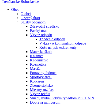
Trenčianske Bohuslavice
Obec
O obci
Obecný úrad
Služby občanom
Zdravotné stredisko
Farský úrad
Vývoz odpadu
Triedenie odpadu
Výkazy o komunálnom odpade
Koše na psie exkrementy
Materská škola
Knižnica
Kaderníctvo
Kozmetika
Masáže
Potraviny Jednota
Športový areál
Kolkáreň
Zberné stojisko
Miestny rozhlas
Vývoz fekálií
Služby hydraulickým rýpadlom POCLAIN
Doprava minibusom