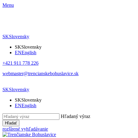
Menu
SK
Slovensky
SK
Slovensky
EN
English
+421 911 778 226
webmaster@trencianskebohuslavice.sk
SK
Slovensky
SK
Slovensky
EN
English
Hľadaný výraz
Hľadať
rozšírené vyhľadávanie