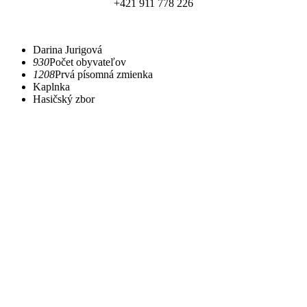
+421 911 778 226
Darina Jurigová
930
Počet obyvateľov
1208
Prvá písomná zmienka
Kaplnka
Hasičský zbor