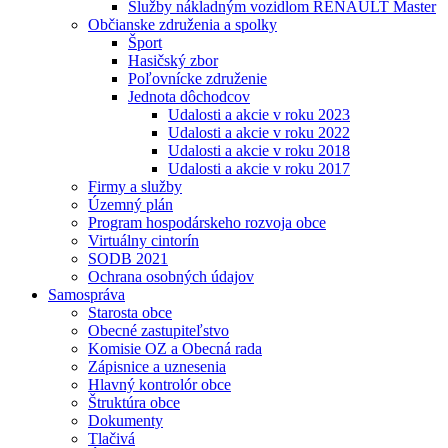
Služby nákladným vozidlom RENAULT Master
Občianske združenia a spolky
Šport
Hasičský zbor
Poľovnícke združenie
Jednota dôchodcov
Udalosti a akcie v roku 2023
Udalosti a akcie v roku 2022
Udalosti a akcie v roku 2018
Udalosti a akcie v roku 2017
Firmy a služby
Územný plán
Program hospodárskeho rozvoja obce
Virtuálny cintorín
SODB 2021
Ochrana osobných údajov
Samospráva
Starosta obce
Obecné zastupiteľstvo
Komisie OZ a Obecná rada
Zápisnice a uznesenia
Hlavný kontrolór obce
Štruktúra obce
Dokumenty
Tlačivá