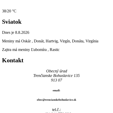
38/20 °C
Sviatok
Dnes je 8.8.2026
Meniny má
Oskár
, Donát, Hartvig, Virgín, Donáta, Virgínia
Zajtra má meniny
Ľubomíra
, Rastic
Kontakt
Obecný úrad
Trenčianske Bohuslavice 135
913 07
email:
obec@trencianskebohuslavice.sk
tel.č.: