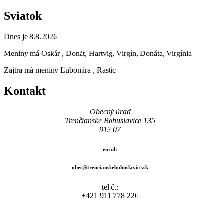
Sviatok
Dnes je 8.8.2026
Meniny má
Oskár
, Donát, Hartvig, Virgín, Donáta, Virgínia
Zajtra má meniny
Ľubomíra
, Rastic
Kontakt
Obecný úrad
Trenčianske Bohuslavice 135
913 07
email:
obec@trencianskebohuslavice.sk
tel.č.:
+421 911 778 226