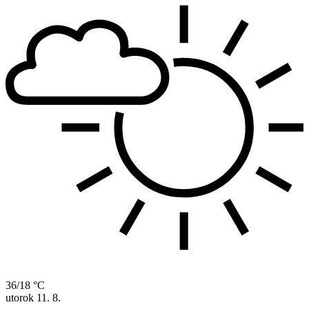
36/18 °C
utorok
11. 8.