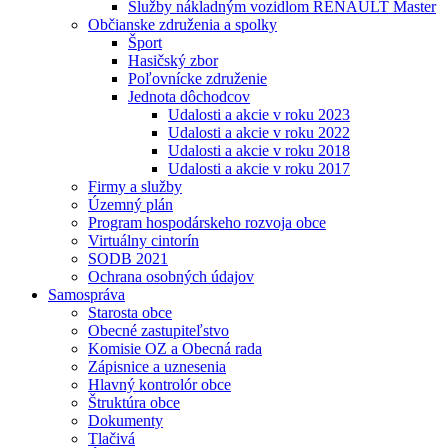
Služby nákladným vozidlom RENAULT Master
Občianske združenia a spolky
Šport
Hasičský zbor
Poľovnícke združenie
Jednota dôchodcov
Udalosti a akcie v roku 2023
Udalosti a akcie v roku 2022
Udalosti a akcie v roku 2018
Udalosti a akcie v roku 2017
Firmy a služby
Územný plán
Program hospodárskeho rozvoja obce
Virtuálny cintorín
SODB 2021
Ochrana osobných údajov
Samospráva
Starosta obce
Obecné zastupiteľstvo
Komisie OZ a Obecná rada
Zápisnice a uznesenia
Hlavný kontrolór obce
Štruktúra obce
Dokumenty
Tlačivá