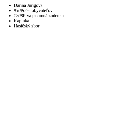
Darina Jurigová
930
Počet obyvateľov
1208
Prvá písomná zmienka
Kaplnka
Hasičský zbor