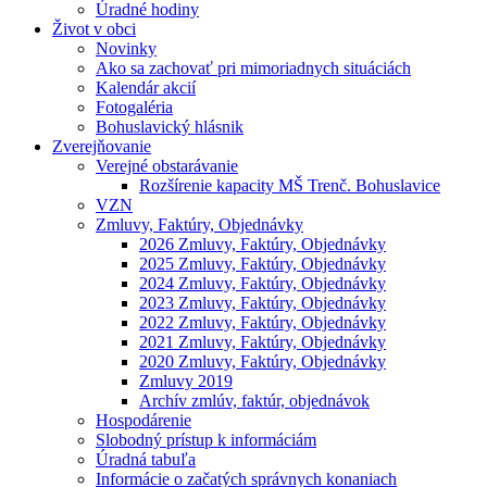
Úradné hodiny
Život v obci
Novinky
Ako sa zachovať pri mimoriadnych situáciách
Kalendár akcií
Fotogaléria
Bohuslavický hlásnik
Zverejňovanie
Verejné obstarávanie
Rozšírenie kapacity MŠ Trenč. Bohuslavice
VZN
Zmluvy, Faktúry, Objednávky
2026 Zmluvy, Faktúry, Objednávky
2025 Zmluvy, Faktúry, Objednávky
2024 Zmluvy, Faktúry, Objednávky
2023 Zmluvy, Faktúry, Objednávky
2022 Zmluvy, Faktúry, Objednávky
2021 Zmluvy, Faktúry, Objednávky
2020 Zmluvy, Faktúry, Objednávky
Zmluvy 2019
Archív zmlúv, faktúr, objednávok
Hospodárenie
Slobodný prístup k informáciám
Úradná tabuľa
Informácie o začatých správnych konaniach