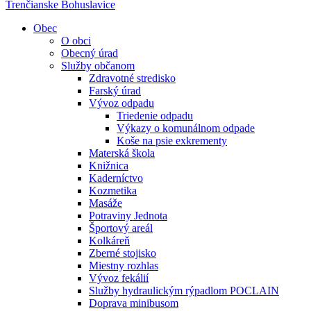
Trenčianske Bohuslavice
Obec
O obci
Obecný úrad
Služby občanom
Zdravotné stredisko
Farský úrad
Vývoz odpadu
Triedenie odpadu
Výkazy o komunálnom odpade
Koše na psie exkrementy
Materská škola
Knižnica
Kaderníctvo
Kozmetika
Masáže
Potraviny Jednota
Športový areál
Kolkáreň
Zberné stojisko
Miestny rozhlas
Vývoz fekálií
Služby hydraulickým rýpadlom POCLAIN
Doprava minibusom