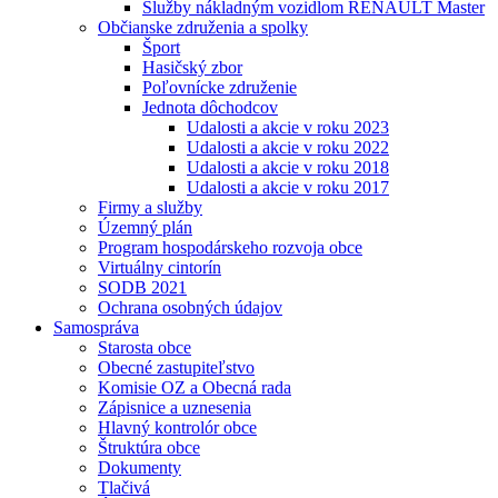
Služby nákladným vozidlom RENAULT Master
Občianske združenia a spolky
Šport
Hasičský zbor
Poľovnícke združenie
Jednota dôchodcov
Udalosti a akcie v roku 2023
Udalosti a akcie v roku 2022
Udalosti a akcie v roku 2018
Udalosti a akcie v roku 2017
Firmy a služby
Územný plán
Program hospodárskeho rozvoja obce
Virtuálny cintorín
SODB 2021
Ochrana osobných údajov
Samospráva
Starosta obce
Obecné zastupiteľstvo
Komisie OZ a Obecná rada
Zápisnice a uznesenia
Hlavný kontrolór obce
Štruktúra obce
Dokumenty
Tlačivá