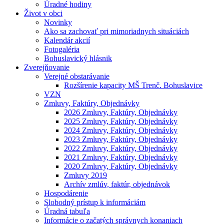
Úradné hodiny
Život v obci
Novinky
Ako sa zachovať pri mimoriadnych situáciách
Kalendár akcií
Fotogaléria
Bohuslavický hlásnik
Zverejňovanie
Verejné obstarávanie
Rozšírenie kapacity MŠ Trenč. Bohuslavice
VZN
Zmluvy, Faktúry, Objednávky
2026 Zmluvy, Faktúry, Objednávky
2025 Zmluvy, Faktúry, Objednávky
2024 Zmluvy, Faktúry, Objednávky
2023 Zmluvy, Faktúry, Objednávky
2022 Zmluvy, Faktúry, Objednávky
2021 Zmluvy, Faktúry, Objednávky
2020 Zmluvy, Faktúry, Objednávky
Zmluvy 2019
Archív zmlúv, faktúr, objednávok
Hospodárenie
Slobodný prístup k informáciám
Úradná tabuľa
Informácie o začatých správnych konaniach