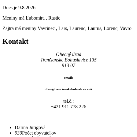
Dnes je 9.8.2026
Meniny má
Ľubomíra
, Rastic
Zajtra má meniny
Vavrinec
, Lars, Laurenc, Laurus, Lorenc, Vavro
Kontakt
Obecný úrad
Trenčianske Bohuslavice 135
913 07
email:
obec@trencianskebohuslavice.sk
tel.č.:
+421 911 778 226
Darina Jurigová
930
Počet obyvateľov