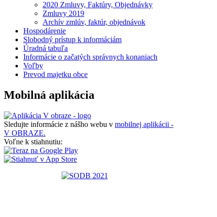
2020 Zmluvy, Faktúry, Objednávky
Zmluvy 2019
Archív zmlúv, faktúr, objednávok
Hospodárenie
Slobodný prístup k informáciám
Úradná tabuľa
Informácie o začatých správnych konaniach
Voľby
Prevod majetku obce
Mobilná aplikácia
Sledujte informácie z nášho webu v
mobilnej aplikácii -
V OBRAZE.
Voľne k stiahnutiu: