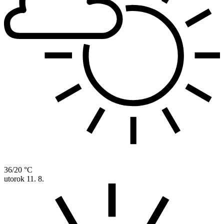
36/20 °C
utorok
11. 8.