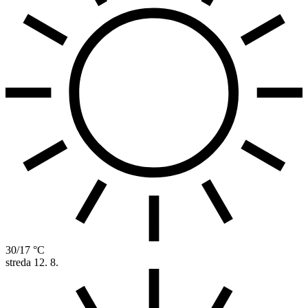
30/17 °C
streda
12. 8.