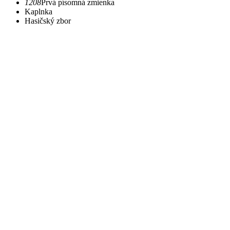
1208
Prvá písomná zmienka
Kaplnka
Hasičský zbor