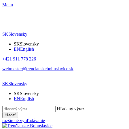
Menu
SK
Slovensky
SK
Slovensky
EN
English
+421 911 778 226
webmaster@trencianskebohuslavice.sk
SK
Slovensky
SK
Slovensky
EN
English
Hľadaný výraz
Hľadať
rozšírené vyhľadávanie