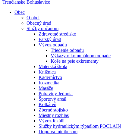
Trenčianske Bohuslavice
Obec
O obci
Obecný úrad
Služby občanom
Zdravotné stredisko
Farský úrad
Vývoz odpadu
Triedenie odpadu
Výkazy o komunálnom odpade
Koše na psie exkrementy
Materská škola
Knižnica
Kaderníctvo
Kozmetika
Masáže
Potraviny Jednota
Športový areál
Kolkáreň
Zberné stojisko
Miestny rozhlas
Vývoz fekálií
Služby hydraulickým rýpadlom POCLAIN
Doprava minibusom