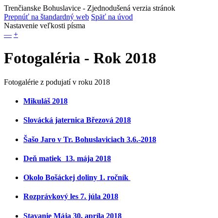
Trenčianske Bohuslavice
- Zjednodušená verzia stránok
Prepnúť na štandardný web
Späť na úvod
Nastavenie veľkosti písma
—
+
Fotogaléria - Rok 2018
Fotogalérie z podujatí v roku 2018
Mikuláš 2018
Slovácká jaternica Březová 2018
Šašo Jaro v Tr. Bohuslaviciach 3.6.-2018
Deň matiek 13. mája 2018
Okolo Bošáckej doliny 1. ročník
Rozprávkový les 7. júla 2018
Stavanie Mája 30. apríla 2018